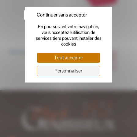
Continuer sans accepter
Tout accepter
Personnaliser