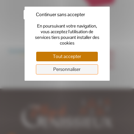
Continuer sans accepter
Tout accepter
Personnaliser