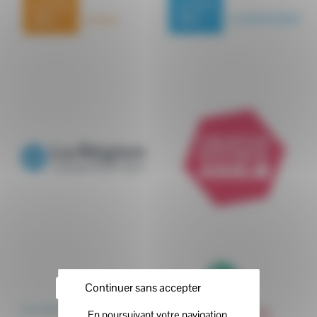
Continuer sans accepter