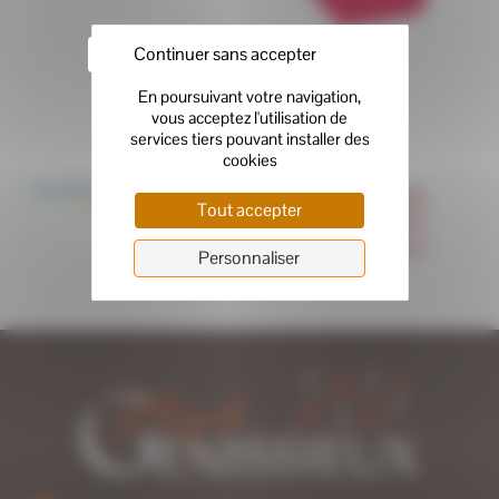
Continuer sans accepter
Tout accepter
Personnaliser