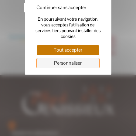
Continuer sans accepter
Tout accepter
Personnaliser
MAIRIE DE GÉNISSIEUX