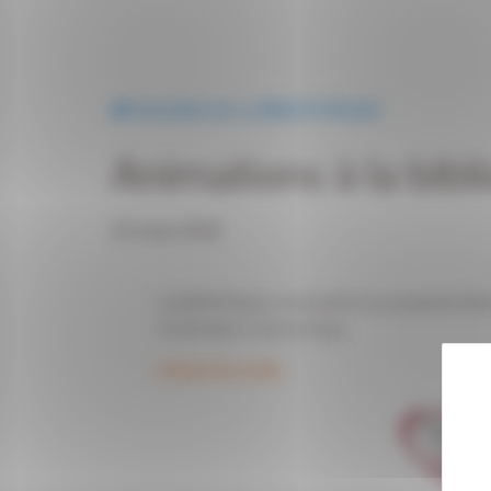
Actualités De La BIBLIOTHEQUE
Animations à la bib
22 mars 2018
La bibliothèque municipale vous propose div
d’animation et de partage.
L’heure du conte