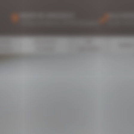
MAIRIE DE GÉNISSIEUX
ALLO MAIR
75 Place du Marché, 26750 Génissieux
Au 04 75 02
écoles
Urbanisme
Vie
Santé /
enfance
& habitat
associative