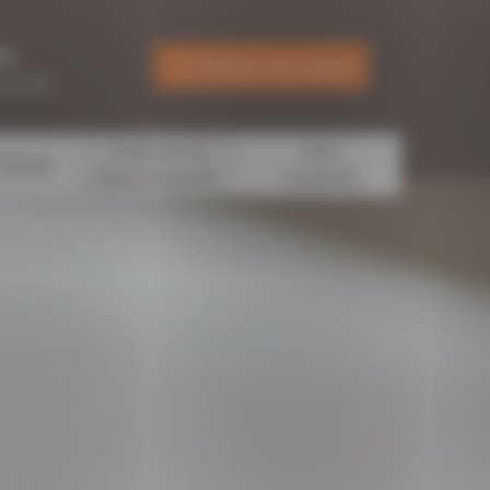
IE
CONTACTEZ-NOUS
 60 99
Cadre de vie
Vivre
 Social
Environnement
ensemble