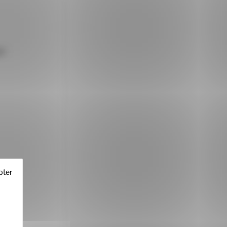
er
pter