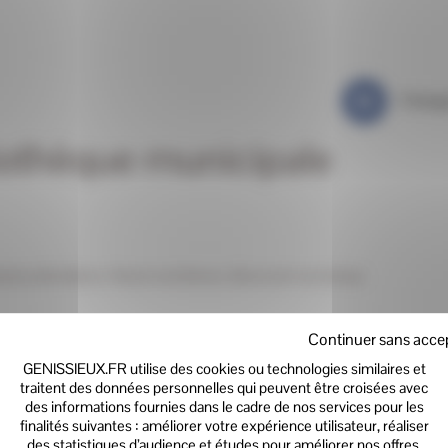
Partag
liothèque municipale
erses animations. Venez nombreux découvrir ces temps
Continuer sans acce
GENISSIEUX.FR utilise des cookies ou technologies similaires et
traitent des données personnelles qui peuvent être croisées avec
des informations fournies dans le cadre de nos services pour les
finalités suivantes : améliorer votre expérience utilisateur, réaliser
des statistiques d’audience et études pour améliorer nos offres,