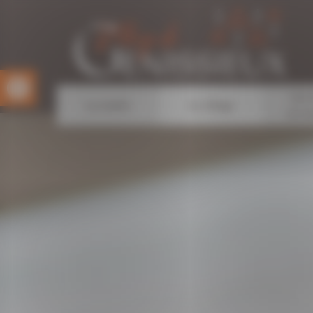
Panneau de gestion des cookies
Ouvrir la barre d’outils
Les 
La mairie
Le village
et l’