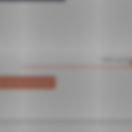
Article suivant
Concert Métal proposé par LA BONNE NOTE école musique et théâtre
IR TOUTES LES ACTUS