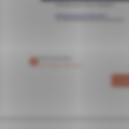
Article précédent
la fibre optique à Génissieux
VO