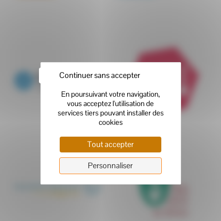
Continuer sans accepter
Tout accepter
Personnaliser