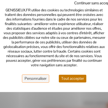
Continuer sans acce
GENISSIEUX.FR utilise des cookies ou technologies similaires et
traitent des données personnelles qui peuvent être croisées avec
des informations fournies dans le cadre de nos services pour les
Partag
finalités suivantes : améliorer votre expérience utilisateur, réaliser
des statistiques d’audience et études pour améliorer nos offres,
sée par la municipalité
vous proposer des services adaptés à vos centres d’intérêt, afficher
des publicités ciblées sur notre site ou ceux de partenaires, mesurer
lier de Géni’
la performance de ces publicités, utiliser des données de
géolocalisation précises, vous offrir des fonctionnalités relatives aux
réseaux sociaux, lutter contre la fraude. Certains cookies sont
nécessaires au fonctionnement du site et de nos services. Vous
pouvez accepter, gérer vos préférences par finalité ou continuer
votre navigation sans accepter.
Personnaliser
Tout accepter
Article suivant